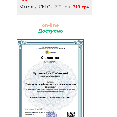
30 год./1 ЄКТС -
399 грн
319 грн
on-line
Доступно