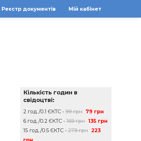
Реєстр документів
Мій кабінет
Кількість годин в
свідоцтві:
2 год./0.1 ЄКТС -
99 грн
79 грн
6 год./0.2 ЄКТС -
169 грн
135 грн
15 год./0.5 ЄКТС -
279 грн
223
грн