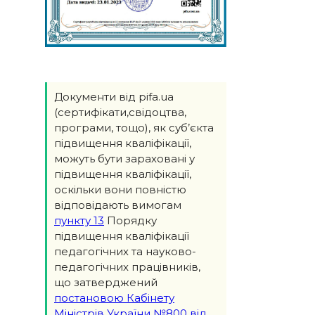
Документи від pifa.ua
(сертифікати,свідоцтва,
програми, тощо), як суб’єкта
підвищення кваліфікації,
можуть бути зараховані у
підвищення кваліфікації,
оскільки вони повністю
відповідають вимогам
пункту 13
Порядку
підвищення кваліфікації
педагогічних та науково-
педагогічних працівників,
що затверджений
постановою Кабінету
Міністрів України №800 від