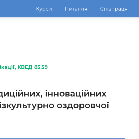
Курси
Питання
Співпраця
кації
, КВЕД 85.59
иційних, інноваційних
фізкультурно оздоровчої