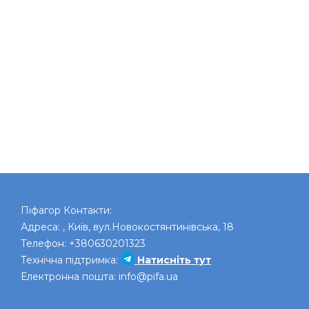
Піфагор
Контакти:
Адреса:
,
Київ
,
вул.Новокостянтинівська, 18
Телефон:
+380630201323
Технічна підтримка:
Натисніть тут
Електронна пошта:
info@pifa.ua