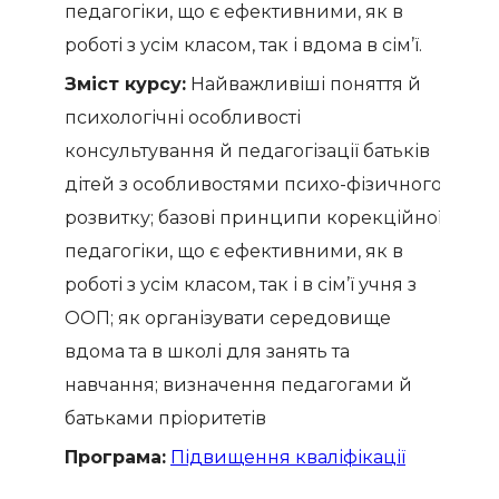
педагогіки, що є ефективними, як в
роботі з усім класом, так і вдома в сім’ї.
Зміст курсу:
Найважливіші поняття й
психологічні особливості
консультування й педагогізації батьків
дітей з особливостями психо-фізичного
розвитку; базові принципи корекційної
педагогіки, що є ефективними, як в
роботі з усім класом, так і в сім’ї учня з
ООП; як організувати середовище
вдома та в школі для занять та
навчання; визначення педагогами й
батьками пріоритетів
Програма:
Підвищення кваліфікації