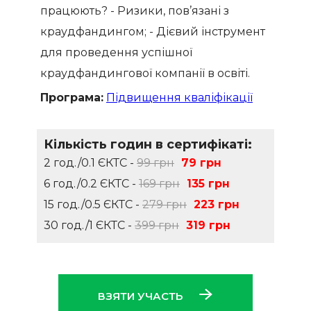
працюють? - Ризики, пов’язані з
краудфандингом; - Дієвий інструмент
для проведення успішної
краудфандингової компанії в освіті.
Програма:
Підвищення кваліфікації
Кількість годин в сертифікаті:
2 год./0.1 ЄКТС -
99 грн
79 грн
6 год./0.2 ЄКТС -
169 грн
135 грн
15 год./0.5 ЄКТС -
279 грн
223 грн
30 год./1 ЄКТС -
399 грн
319 грн
ВЗЯТИ УЧАСТЬ