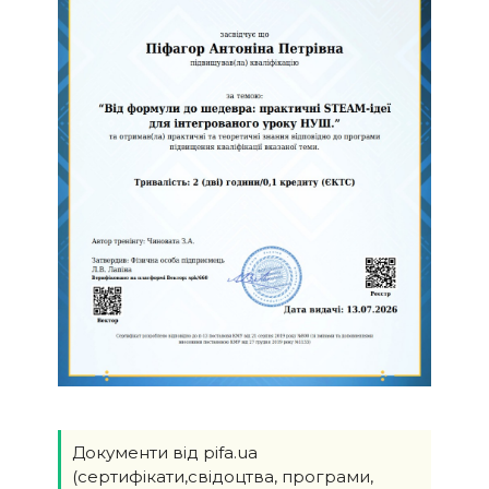
Документи від pifa.ua
(сертифікати,свідоцтва, програми,