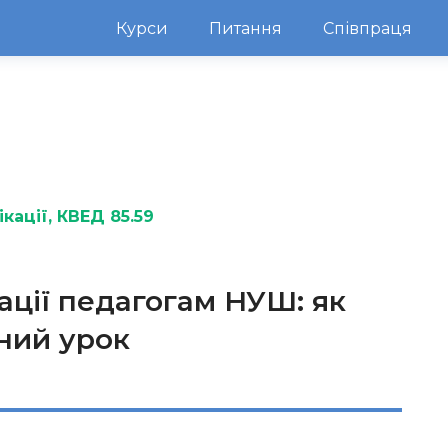
Курси
Питання
Співпраця
кації
, КВЕД 85.59
ції педагогам НУШ: як
ний урок