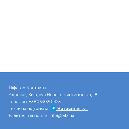
Піфагор
Контакти:
Адреса:
,
Київ
,
вул.Новокостянтинівська, 18
Телефон:
+380630201323
Технічна підтримка:
Натисніть тут
Електронна пошта:
info@pifa.ua