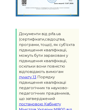
Документи від pifa.ua
(сертифікати,свідоцтва,
програми, тощо), як суб’єкта
підвищення кваліфікації,
можуть бути зараховані у
підвищення кваліфікації,
оскільки вони повністю
відповідають вимогам
пункту 13
Порядку
підвищення кваліфікації
педагогічних та науково-
педагогічних працівників,
що затверджений
постановою Кабінету
Міністрів України №800 від