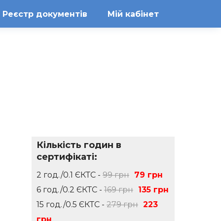
Реєстр документів
Мій кабінет
Кількість годин в
сертифікаті:
2 год./0.1 ЄКТС -
99 грн
79 грн
6 год./0.2 ЄКТС -
169 грн
135 грн
15 год./0.5 ЄКТС -
279 грн
223
грн