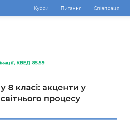
Курси
Питання
Співпраця
кації
, КВЕД 85.59
у 8 класі: акценти у
освітнього процесу