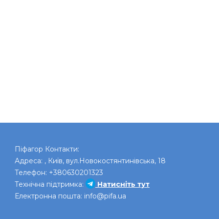
Піфагор
Контакти:
Адреса:
,
Київ
,
вул.Новокостянтинівська, 18
Телефон:
+380630201323
Технічна підтримка:
Натисніть тут
Електронна пошта:
info@pifa.ua