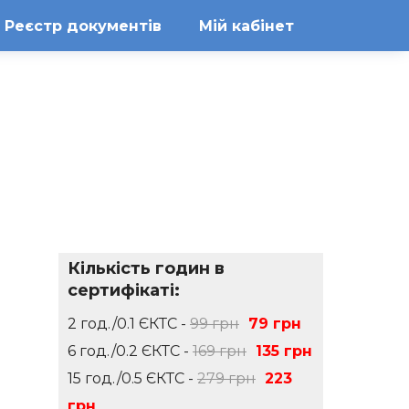
Реєстр документів
Мій кабінет
Кількість годин в
сертифікаті:
2 год./0.1 ЄКТС -
99 грн
79 грн
6 год./0.2 ЄКТС -
169 грн
135 грн
15 год./0.5 ЄКТС -
279 грн
223
грн