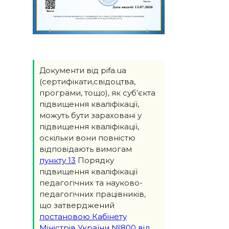
Документи від pifa.ua
(сертифікати,свідоцтва,
програми, тощо), як суб’єкта
підвищення кваліфікації,
можуть бути зараховані у
підвищення кваліфікації,
оскільки вони повністю
відповідають вимогам
пункту 13
Порядку
підвищення кваліфікації
педагогічних та науково-
педагогічних працівників,
що затверджений
постановою Кабінету
Міністрів України №800 від