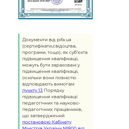
Документи від pifa.ua
(сертифікати,свідоцтва,
програми, тощо), як суб’єкта
підвищення кваліфікації,
можуть бути зараховані у
підвищення кваліфікації,
оскільки вони повністю
відповідають вимогам
пункту 13
Порядку
підвищення кваліфікації
педагогічних та науково-
педагогічних працівників,
що затверджений
постановою Кабінету
Міністрів України №800 від