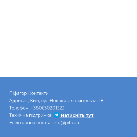
Піфагор
Контакти:
Адреса:
,
Київ
,
вул.Новокостянтинівська, 18
Телефон:
+380630201323
Технічна підтримка:
Натисніть тут
Електронна пошта:
info@pifa.ua