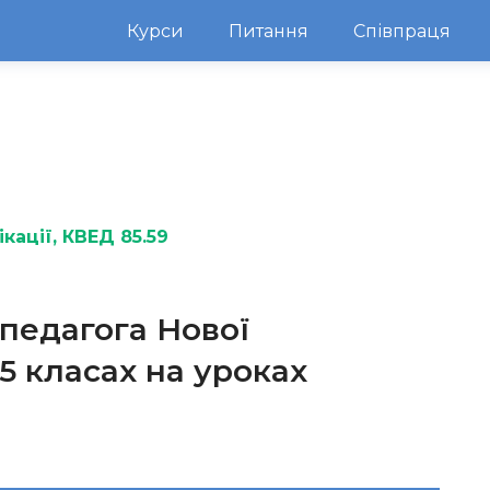
Курси
Питання
Співпраця
кації
, КВЕД 85.59
 педагога Нової
5 класах на уроках