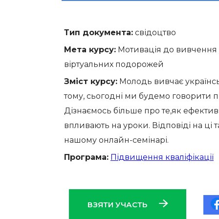
Тип документа:
свідоцтво
Мета курсу:
Мотивація до вивчення у
віртуальних подорожей
Зміст курсу:
Молодь вивчає українськ
тому, сьогодні ми будемо говорити п
Дізнаємось більше про те,як ефектив
впливають на уроки. Відповіді на ці
нашому онлайн-семінарі.
Програма:
Підвищення кваліфікації
ВЗЯТИ УЧАСТЬ