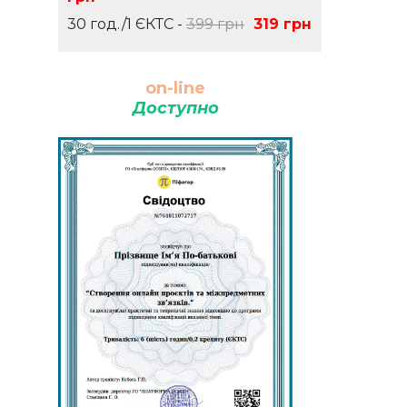
30 год./1 ЄКТС -
399 грн
319 грн
on-line
Доступно