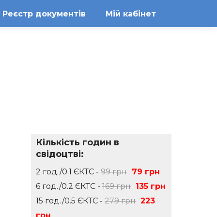
Реєстр документів
Мій кабінет
Кількість годин в
свідоцтві:
2 год./0.1 ЄКТС -
99 грн
79 грн
6 год./0.2 ЄКТС -
169 грн
135 грн
15 год./0.5 ЄКТС -
279 грн
223
грн