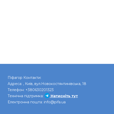
Піфагор
Контакти:
Адреса:
,
Київ
,
вул.Новокостянтинівська, 18
Телефон:
+380630201323
Технічна підтримка:
Натисніть тут
Електронна пошта:
info@pifa.ua