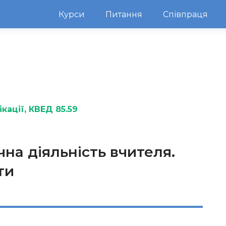
Курси
Питання
Співпраця
кації
, КВЕД 85.59
чна діяльність вчителя.
ти