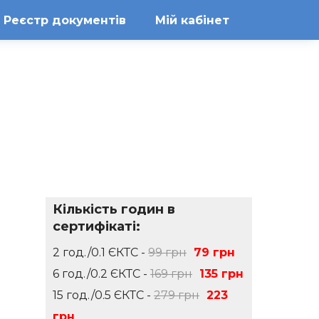
Реєстр документів
Мій кабінет
Кількість годин в
сертифікаті:
2 год./0.1 ЄКТС -
99 грн
79 грн
6 год./0.2 ЄКТС -
169 грн
135 грн
15 год./0.5 ЄКТС -
279 грн
223
грн