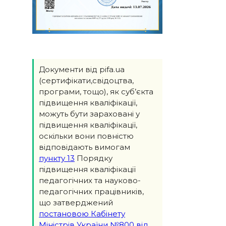
Документи від pifa.ua
(сертифікати,свідоцтва,
програми, тощо), як суб’єкта
підвищення кваліфікації,
можуть бути зараховані у
підвищення кваліфікації,
оскільки вони повністю
відповідають вимогам
пункту 13
Порядку
підвищення кваліфікації
педагогічних та науково-
педагогічних працівників,
що затверджений
постановою Кабінету
Міністрів України №800 від