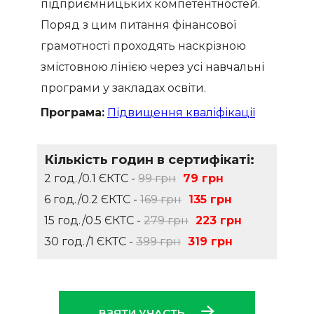
підприємницьких компетентностей.
Поряд з цим питання фінансової
грамотності проходять наскрізною
змістовною лінією через усі навчальні
програми у закладах освіти.
Програма:
Підвищення кваліфікації
Кількість годин в сертифікаті:
2 год./0.1 ЄКТС -
99 грн
79 грн
6 год./0.2 ЄКТС -
169 грн
135 грн
15 год./0.5 ЄКТС -
279 грн
223 грн
30 год./1 ЄКТС -
399 грн
319 грн
ВЗЯТИ УЧАСТЬ