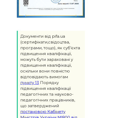
Документи від pifa.ua
(сертифікати,свідоцтва,
програми, тощо), як суб’єкта
підвищення кваліфікації,
можуть бути зараховані у
підвищення кваліфікації,
оскільки вони повністю
відповідають вимогам
пункту 13
Порядку
підвищення кваліфікації
педагогічних та науково-
педагогічних працівників,
що затверджений
постановою Кабінету
Міністрів України №800 від