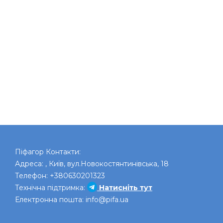
Піфагор
Контакти:
Адреса:
,
Київ
,
вул.Новокостянтинівська, 18
Телефон:
+380630201323
Технічна підтримка:
Натисніть тут
Електронна пошта:
info@pifa.ua