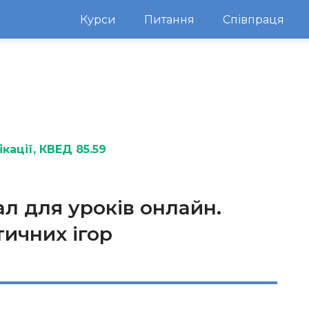
Курси
Питання
Співпраця
кації
, КВЕД 85.59
л для уроків онлайн.
ичних ігор