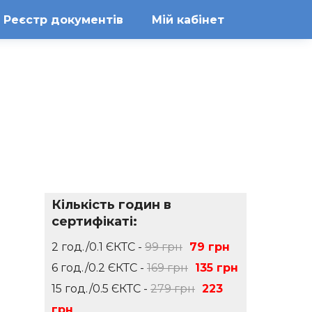
Реєстр документів
Мій кабінет
Кількість годин в
сертифікаті:
2 год./0.1 ЄКТС -
99 грн
79 грн
6 год./0.2 ЄКТС -
169 грн
135 грн
15 год./0.5 ЄКТС -
279 грн
223
грн