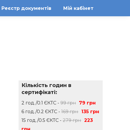
Реєстр документів
Мій кабінет
Кількість годин в
сертифікаті:
2 год./0.1 ЄКТС -
99 грн
79 грн
6 год./0.2 ЄКТС -
169 грн
135 грн
15 год./0.5 ЄКТС -
279 грн
223
грн