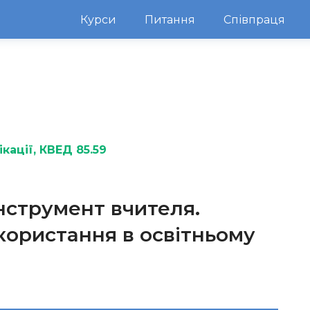
Курси
Питання
Співпраця
кації
, КВЕД 85.59
нструмент вчителя.
ористання в освітньому