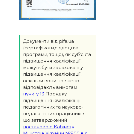
Документи від pifa.ua
(сертифікати,свідоцтва,
програми, тощо), як суб’єкта
підвищення кваліфікації,
можуть бути зараховані у
підвищення кваліфікації,
оскільки вони повністю
відповідають вимогам
пункту 13
Порядку
підвищення кваліфікації
педагогічних та науково-
педагогічних працівників,
що затверджений
постановою Кабінету
Міністрів України №800 від