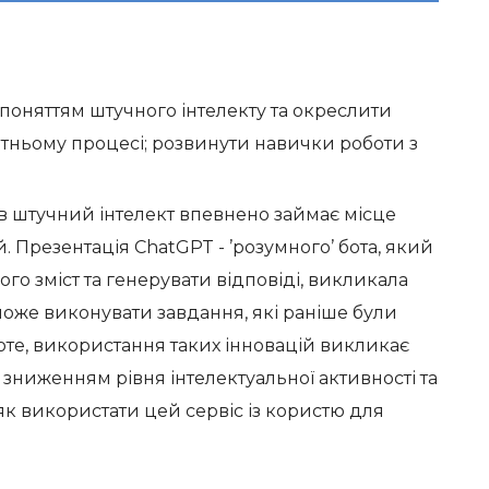
поняттям штучного інтелекту та окреслити
ітньому процесі; розвинути навички роботи з
в штучний інтелект впевнено займає місце
. Презентація ChatGPT - ’розумного’ бота, який
ого зміст та генерувати відповіді, викликала
може виконувати завдання, які раніше були
те, використання таких інновацій викликає
зниженням рівня інтелектуальної активності та
як використати цей сервіс із користю для