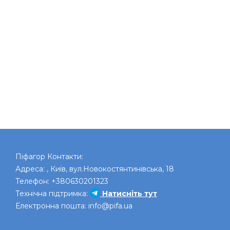
Піфагор
Контакти:
Адреса:
,
Київ
,
вул.Новокостянтинівська, 18
Телефон:
+380630201323
Технічна підтримка:
Натисніть тут
Електронна пошта:
info@pifa.ua