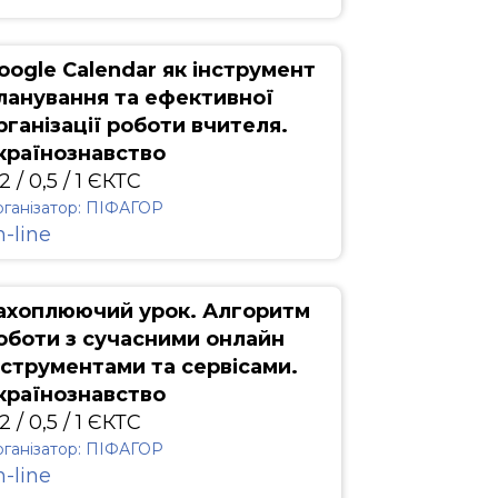
oogle Calendar як інструмент
ланування та ефективної
рганізації роботи вчителя.
країнознавство
2 / 0,5 / 1 ЄКТС
ганізатор: ПІФАГОР
n-line
ахоплюючий урок. Алгоритм
оботи з сучасними онлайн
нструментами та сервісами.
країнознавство
2 / 0,5 / 1 ЄКТС
ганізатор: ПІФАГОР
n-line