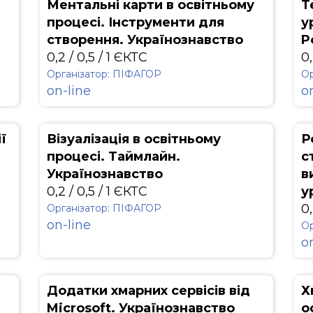
Ментальні карти в освітньому
Т
процесі. Інструменти для
у
створення. Українознавство
P
0,2 / 0,5 / 1 ЄКТС
0,
Організатор: ПІФАГОР
Ор
on-line
o
ї
Візуалізація в освітньому
Р
процесі. Таймлайн.
с
Українознавство
в
0,2 / 0,5 / 1 ЄКТС
у
0,
Організатор: ПІФАГОР
on-line
Ор
o
Додатки хмарних сервісів від
Х
Microsoft. Українознавство
о