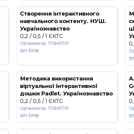
Створення інтерактивного
М
навчального контенту. НУШ.
с
Українознавство
ц
0,2 / 0,5 / 1 ЄКТС
У
0,
Організатор: ПІФАГОР
on-line
Ор
o
Методика використання
А
віртуальної інтерактивної
G
дошки Padlet. Українознавство
У
0,2 / 0,5 / 1 ЄКТС
0,
Організатор: ПІФАГОР
Ор
on-line
o