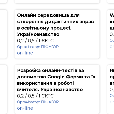
Онлайн середовища для
W
створення дидактичних вправ
і
в освітньому процесі.
ш
Українознавство
0,
0,2 / 0,5 / 1 ЄКТС
Ор
o
Організатор: ПІФАГОР
on-line
Розробка онлайн-тестів за
Я
допомогою Google Форми та їх
п
використання в роботі
в
вчителя. Українознавство
0,
0,2 / 0,5 / 1 ЄКТС
Ор
o
Організатор: ПІФАГОР
on-line