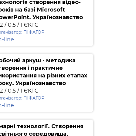
ехнологія створення відео-
років на базі Мicrosoft
owerPoint. Українознавство
2 / 0,5 / 1 ЄКТС
ганізатор: ПІФАГОР
n-line
обочий аркуш - методика
творення і практичне
икористання на різних етапах
року. Українознавство
2 / 0,5 / 1 ЄКТС
ганізатор: ПІФАГОР
n-line
марні технології. Створення
світнього середовища.