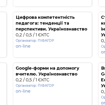
Цифрова компетентність
С
педагога: тенденції та
к
перспективи. Українознавство
і
0,2 / 0,5 / 1 ЄКТС
У
0,
Організатор: ПІФАГОР
on-line
Ор
o
Google-форми на допомогу
В
вчителю. Українознавство
G
0,2 / 0,5 / 1 ЄКТС
E
У
Організатор: ПІФАГОР
on-line
0,
Ор
o