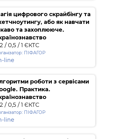
агія цифрового скрайбінгу та
кетчноутингу, або як навчати
ікаво та захоплююче.
країнознавство
2 / 0,5 / 1 ЄКТС
ганізатор: ПІФАГОР
n-line
лгоритми роботи з сервісами
oogle. Практика.
країнознавство
2 / 0,5 / 1 ЄКТС
ганізатор: ПІФАГОР
n-line