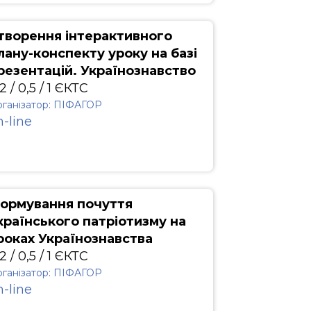
творення інтерактивного
лану-конспекту уроку на базі
резентацій. Українознавство
2 / 0,5 / 1 ЄКТС
ганізатор: ПІФАГОР
n-line
ормування почуття
країнського патріотизму на
роках Українознавства
2 / 0,5 / 1 ЄКТС
ганізатор: ПІФАГОР
n-line