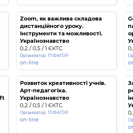
Zoom, як важлива складова
G
дистанційного уроку.
п
Інструменти та можливості.
о
Українознавство
У
0,2 / 0,5 / 1 ЄКТС
0,
Організатор: ПІФАГОР
Ор
on-line
o
Розвиток креативності учнів.
З
Арт-педагогіка.
р
ft
Українознавство
і
0,2 / 0,5 / 1 ЄКТС
У
0,
Організатор: ПІФАГОР
on-line
Ор
o