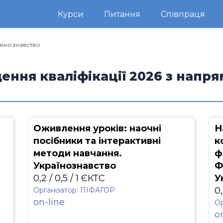
Курси
Питання
Співпраця
аїнознавство
ення кваліфікації 2026 з напр
я
Оживлення уроків: наочні
Н
посібники та інтерактивні
к
методи навчання.
ф
Українознавство
Ф
0,2 / 0,5 / 1 ЄКТС
У
0,
Організатор: ПІФАГОР
on-line
Ор
o