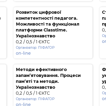
Розвиток цифрової
С
в
компетентності педагога.
п
Можливості та функціонал
п
платформи Classtime.
0,
Українознавство
Ор
o
0,2 / 0,5 / 1 ЄКТС
Організатор: ПІФАГОР
on-line
Методи ефективного
Ф
запам’ятовування. Процеси
у
пам’яті та методи.
у
Українознавство
0,
0,2 / 0,5 / 1 ЄКТС
Ор
o
Організатор: ПІФАГОР
on-line