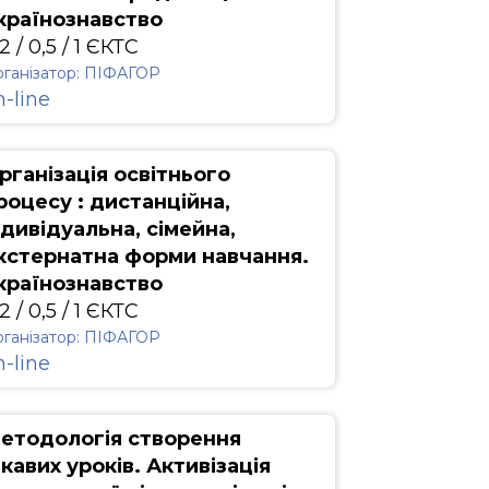
країнознавство
2 / 0,5 / 1 ЄКТС
ганізатор: ПІФАГОР
n-line
рганізація освітнього
роцесу : дистанційна,
ндивідуальна, сімейна,
кстернатна форми навчання.
країнознавство
2 / 0,5 / 1 ЄКТС
ганізатор: ПІФАГОР
n-line
етодологія створення
ікавих уроків. Активізація