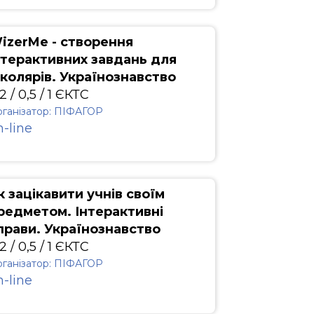
izerMe - створення
нтерактивних завдань для
колярів. Українознавство
2 / 0,5 / 1 ЄКТС
ганізатор: ПІФАГОР
n-line
к зацікавити учнів своїм
редметом. Інтерактивні
прави. Українознавство
2 / 0,5 / 1 ЄКТС
ганізатор: ПІФАГОР
n-line