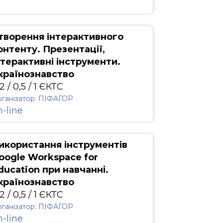
творення інтерактивного
онтенту. Презентації,
нтерактивні інструменти.
країнознавство
2 / 0,5 / 1 ЄКТС
ганізатор: ПІФАГОР
n-line
икористання інструментів
oogle Workspace for
ducation при навчанні.
країнознавство
2 / 0,5 / 1 ЄКТС
ганізатор: ПІФАГОР
n-line