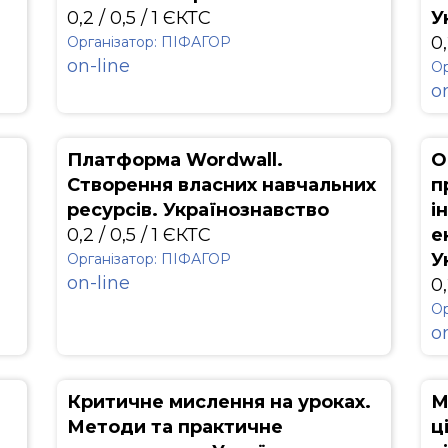
0,2 / 0,5 / 1 ЄКТС
У
0,
Організатор: ПІФАГОР
on-line
Ор
o
Платформа Wordwall.
О
Створення власних навчальних
п
ресурсів. Українознавство
і
0,2 / 0,5 / 1 ЄКТС
е
У
Організатор: ПІФАГОР
on-line
0,
Ор
o
Критичне мислення на уроках.
М
Методи та практичне
ц