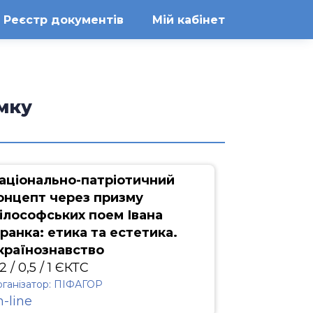
Реєстр документів
Мій кабінет
ямку
аціонально-патріотичний
онцепт через призму
ілософських поем Івана
ранка: етика та естетика.
країнознавство
2 / 0,5 / 1 ЄКТС
ганізатор: ПІФАГОР
n-line