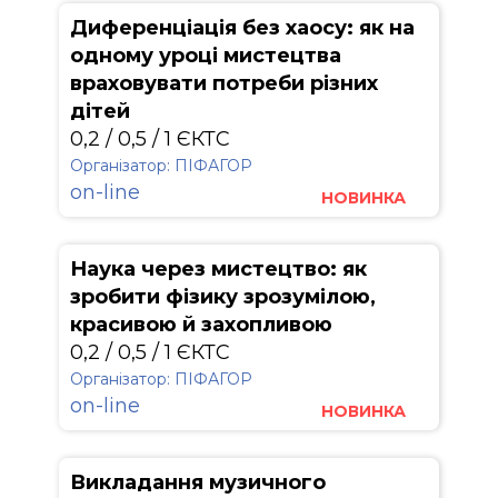
Диференціація без хаосу: як на
одному уроці мистецтва
враховувати потреби різних
дітей
0,2 / 0,5 / 1 ЄКТС
Організатор: ПІФАГОР
on-line
НОВИНКА
Наука через мистецтво: як
зробити фізику зрозумілою,
красивою й захопливою
0,2 / 0,5 / 1 ЄКТС
Організатор: ПІФАГОР
on-line
НОВИНКА
Викладання музичного