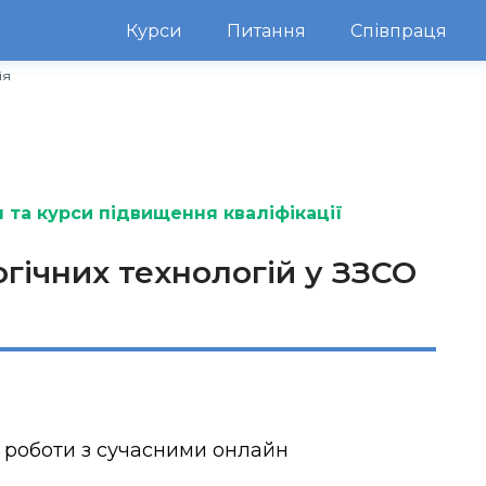
Курси
Питання
Співпраця
ія
 та курси підвищення кваліфікації
гічних технологій у ЗЗСО
 роботи з сучасними онлайн