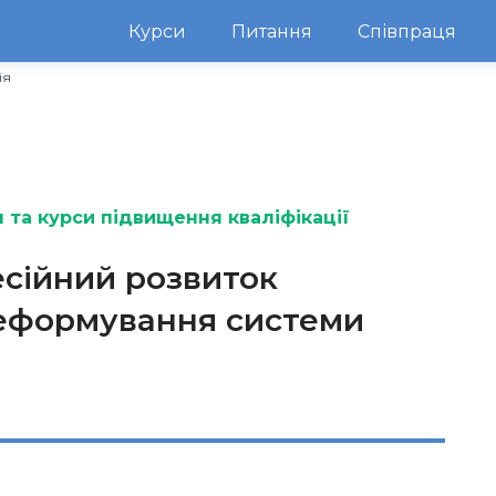
Курси
Питання
Співпраця
ія
 та курси підвищення кваліфікації
сійний розвиток
реформування системи