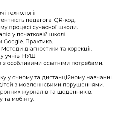
чі технології
нтність педагога. QR-код.
ому процесі сучасної школи.
пія у початковій школі.
 Google. Практика.
Методи діагностики та корекції.
у учнів. НУШ.
ів з особливими освітніми потребами.
зку у очному та дистанційному навчанні.
 дітей з мовленнєвими порушеннями.
ронних журналів та щоденників.
 та мобінгу.