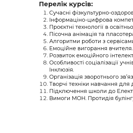
Перелік курсів:
Сучасні фізкультурно-оздоров
Інформаціно-цифрова компете
Проєктні технології в освітнь
Пісочна анімація та пласотера
Алгоритми роботи з сервісами
Емоційне вигорання вчителя. 
Розвиток емоційного інтелект
Особливості соціалізації учн
Інклюзія.
Організація зворотнього зв’я
Творчі техніки навчання для
Підключення школи до Елект
Вимоги МОН. Протидія булінгу