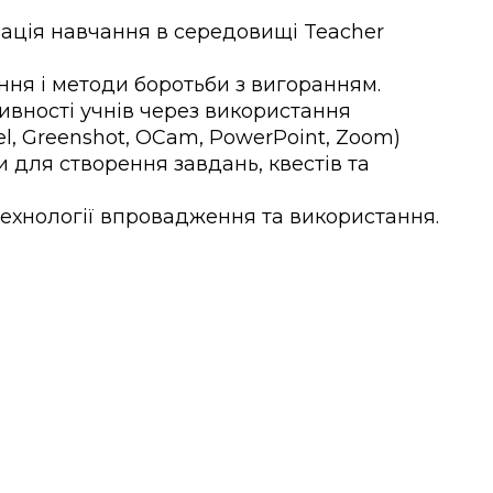
зація навчання в середовищі Teacher
ння і методи боротьби з вигоранням.
ивності учнів через використання
el, Greenshot, OCam, PowerPoint, Zoom)
и для створення завдань, квестів та
технології впровадження та використання.