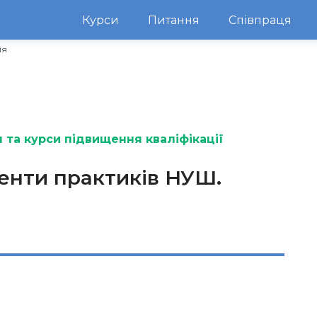
Курси
Питання
Співпраця
ія
 та курси підвищення кваліфікації
менти практиків НУШ.