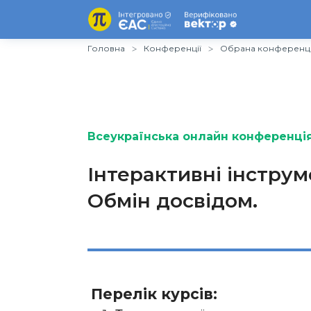
Головна
Конференції
Обрана конференц
Всеукраїнська онлайн конференція
Інтерактивні інстру
Oбмін досвідом.
Перелік курсів: